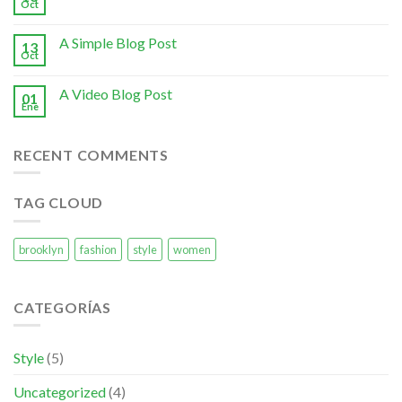
Oct
A Simple Blog Post
13
Oct
A Video Blog Post
01
Ene
RECENT COMMENTS
TAG CLOUD
brooklyn
fashion
style
women
CATEGORÍAS
Style
(5)
Uncategorized
(4)