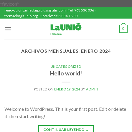
Saltar
*favicon*
renovacioncarneplaguicidasgratis.com | Tel. 963 530 036 ·
al
formacio@launio.org · Horario: de 8:00 a 18:00
contenido
0
ARCHIVOS MENSUALES:
ENERO 2024
UNCATEGORIZED
Hello world!
POSTED ON
ENERO 19, 2024
BY
ADMIN
Welcome to WordPress. This is your first post. Edit or delete
it, then start writing!
CONTINUAR LEYENDO
→