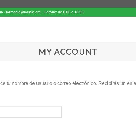
6 · formacio@launio.org · Horario: de 8:00 a 18:00
MY ACCOUNT
uce tu nombre de usuario o correo electrónico. Recibirás un en