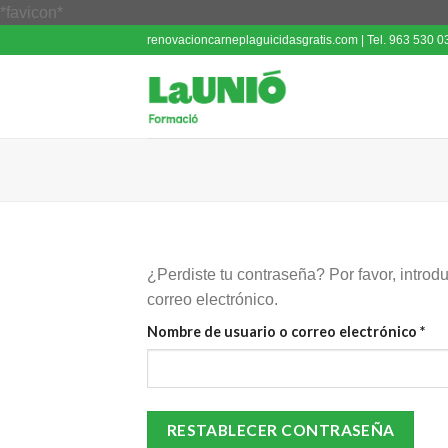
Saltar
*favicon*
al
renovacioncarneplaguicidasgratis.com | Tel. 963 530 03
contenido
¿Perdiste tu contraseña? Por favor, introd
correo electrónico.
Nombre de usuario o correo electrónico
*
RESTABLECER CONTRASEÑA