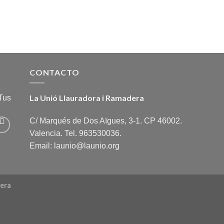
CONTACTO
La Unió Llauradora i Ramadera
Tus
C/ Marqués de Dos Aïgues, 3-1. CP 46002.
Valencia. Tel. 963530036.
Email: launio@launio.org
dera