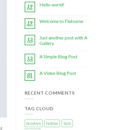
Hello world!
19
Ene
Welcome to Flatsome
19
Nov
Just another post with A
13
Oct
Gallery
A Simple Blog Post
13
Oct
A Video Blog Post
01
Ene
RECENT COMMENTS
TAG CLOUD
brooklyn
fashion
style
t,