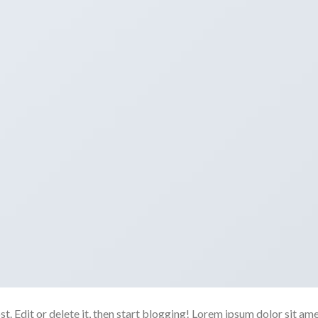
. Edit or delete it, then start blogging! Lorem ipsum dolor sit ame