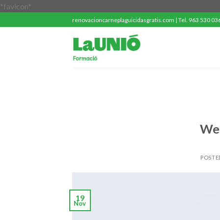
Saltar
*favicon*
al
renovacioncarneplaguicidasgratis.com | Tel. 963 530 036 
contenido
Wel
POSTE
19
Nov