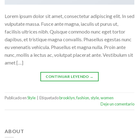
Lorem ipsum dolor sit amet, consectetur adipiscing elit. In sed
vulputate massa. Fusce ante magna, iaculis ut purus ut,
facilisis ultrices nibh. Quisque commodo nunc eget tortor
dapibus, et tristique magna convallis. Phasellus egestas nunc
eu venenatis vehicula. Phasellus et magna nulla. Proin ante
nunc, mollis a lectus ac, volutpat placerat ante. Vestibulum sit
amet […]
CONTINUAR LEYENDO
→
Publicado en
Style
|
Etiquetado
brooklyn
,
fashion
,
style
,
women
Deje un comentario
ABOUT