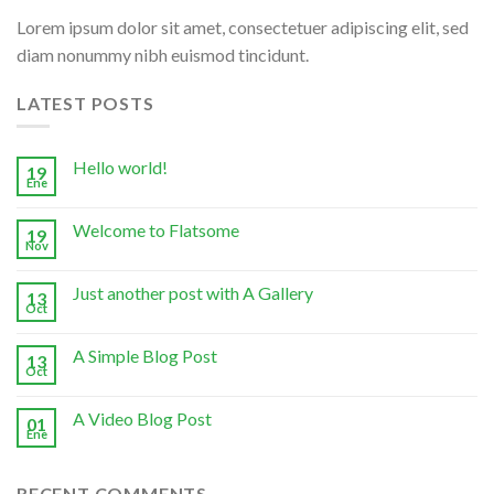
Lorem ipsum dolor sit amet, consectetuer adipiscing elit, sed
diam nonummy nibh euismod tincidunt.
LATEST POSTS
Hello world!
19
Ene
Welcome to Flatsome
19
Nov
Just another post with A Gallery
13
Oct
A Simple Blog Post
13
Oct
A Video Blog Post
01
Ene
RECENT COMMENTS