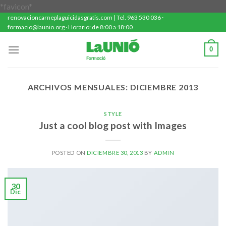
Saltar
*favicon*
renovacioncarneplaguicidasgratis.com | Tel. 963 530 036 ·
al
formacio@launio.org · Horario: de 8:00 a 18:00
contenido
0
ARCHIVOS MENSUALES:
DICIEMBRE 2013
STYLE
Just a cool blog post with Images
POSTED ON
DICIEMBRE 30, 2013
BY
ADMIN
30
Dic