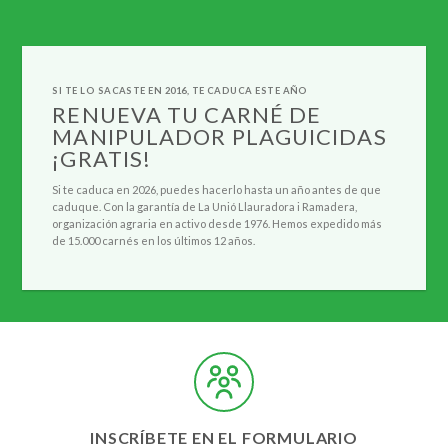
SI TE LO SACASTE EN 2016, TE CADUCA ESTE AÑO
RENUEVA TU CARNÉ DE
MANIPULADOR PLAGUICIDAS
¡GRATIS!
Si te caduca en 2026, puedes hacerlo hasta un año antes de que
caduque. Con la garantía de La Unió Llauradora i Ramadera,
organización agraria en activo desde 1976. Hemos expedido más
de 15.000 carnés en los últimos 12 años.
INSCRÍBETE EN EL FORMULARIO