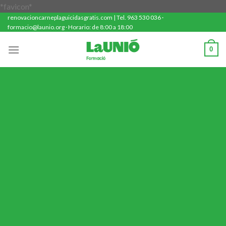
Saltar
*favicon*
renovacioncarneplaguicidasgratis.com | Tel. 963 530 036 ·
al
formacio@launio.org · Horario: de 8:00 a 18:00
contenido
0