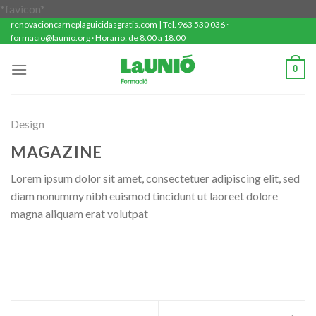
Saltar
*favicon*
renovacioncarneplaguicidasgratis.com | Tel. 963 530 036 ·
al
formacio@launio.org · Horario: de 8:00 a 18:00
contenido
0
Design
MAGAZINE
Lorem ipsum dolor sit amet, consectetuer adipiscing elit, sed
diam nonummy nibh euismod tincidunt ut laoreet dolore
magna aliquam erat volutpat