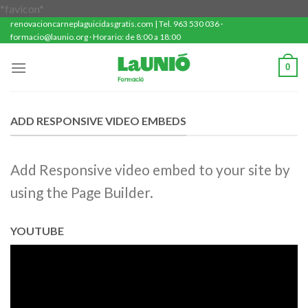
Saltar
*favicon*
renovacioncarneplaguicidasgratis.com | Tel. 963 530 036 ·
al
formacio@launio.org · Horario: de 8:00 a 18:00
contenido
0
ADD RESPONSIVE VIDEO EMBEDS
Add Responsive video embed to your site by
using the Page Builder.
YOUTUBE