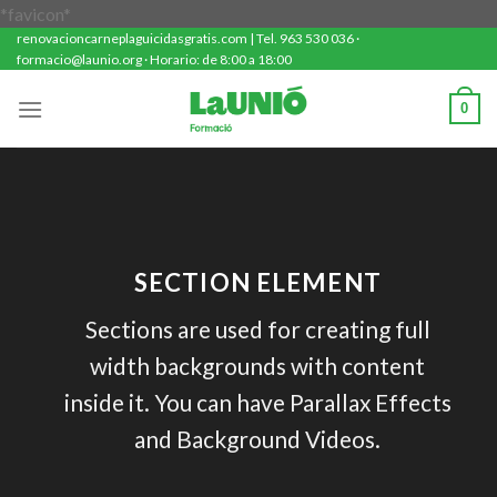
Saltar
*favicon*
renovacioncarneplaguicidasgratis.com | Tel. 963 530 036 ·
al
formacio@launio.org · Horario: de 8:00 a 18:00
contenido
0
SECTION ELEMENT
Sections are used for creating full
width backgrounds with content
inside it. You can have Parallax Effects
and Background Videos.