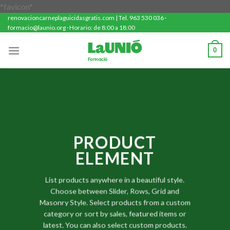
Saltar
*favicon*
renovacioncarneplaguicidasgratis.com | Tel. 963 530 036 ·
al
formacio@launio.org · Horario: de 8:00 a 18:00
contenido
0
PRODUCT
ELEMENT
List products anywhere in a beautiful style.
Choose between Slider, Rows, Grid and
Masonry Style. Select products from a custom
category or sort by sales, featured items or
latest. You can also select custom products.