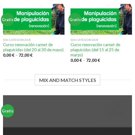
Gratis
Gratis
SIN CATEGORIZAR
SIN CATEGORIZAR
Curso renovación carnet de
Curso renovación carnet de
plaguicidas (del 20 al 30 de mayo)
plaguicidas (del 15 al 25 de
marzo)
0,00
€
–
72,00
€
0,00
€
–
72,00
€
MIX AND MATCH STYLES
Gratis