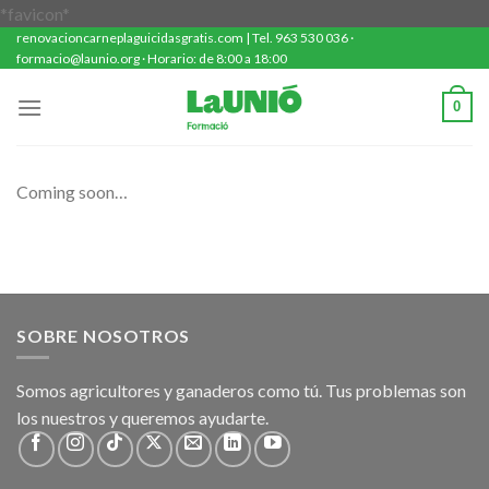
Saltar
*favicon*
renovacioncarneplaguicidasgratis.com | Tel. 963 530 036 ·
al
formacio@launio.org · Horario: de 8:00 a 18:00
contenido
0
Coming soon…
SOBRE NOSOTROS
Somos agricultores y ganaderos como tú. Tus problemas son
los nuestros y queremos ayudarte.