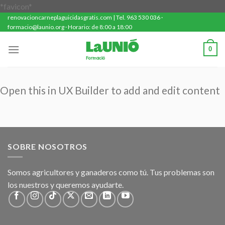
Saltar
*favicon*
renovacioncarneplaguicidasgratis.com | Tel. 963 530 036 ·
al
formacio@launio.org · Horario: de 8:00 a 18:00
contenido
0
Open this in UX Builder to add and edit content
SOBRE NOSOTROS
Somos agricultores y ganaderos como tú. Tus problemas son
los nuestros y queremos ayudarte.